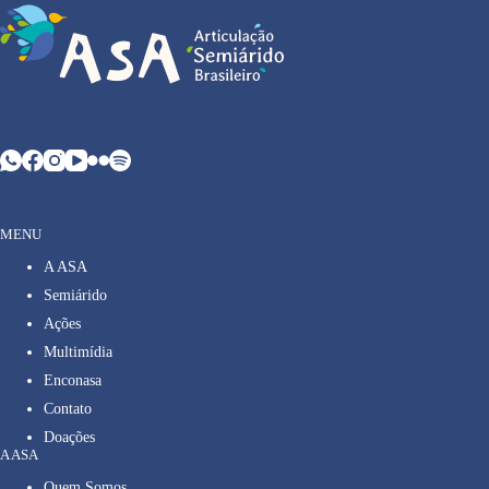
MENU
A ASA
Semiárido
Ações
Multimídia
Enconasa
Contato
Doações
A ASA
Quem Somos