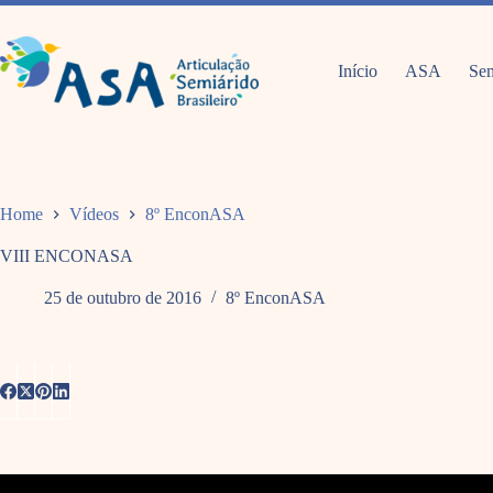
Pular
para
o
conteúdo
Início
ASA
Sem
Home
Vídeos
8º EnconASA
VIII ENCONASA
25 de outubro de 2016
8º EnconASA