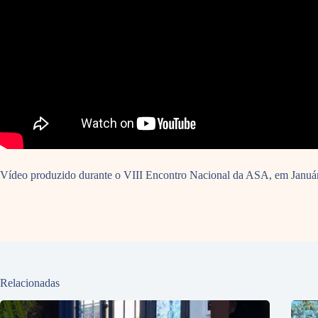
Vídeo produzido durante o VIII Encontro Nacional da ASA, em Janu
Relacionadas