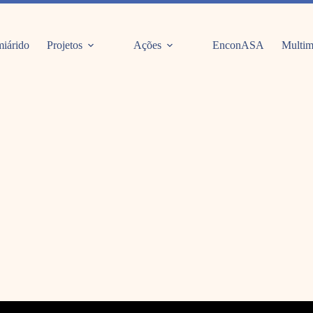
iárido
Projetos
Ações
EnconASA
Multim