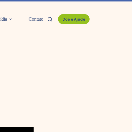
ídia
Contato
Doe e Ajude