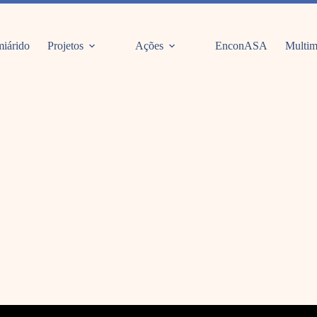
iárido
Projetos
Ações
EnconASA
Multim