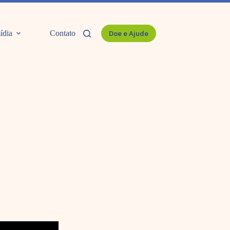
ídia
Contato
Doe e Ajude