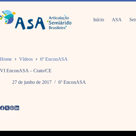
Pular
para
o
conteúdo
Início
ASA
Sem
Home
Vídeos
6º EnconASA
VI EnconASA – Crato/CE
27 de junho de 2017
6º EnconASA