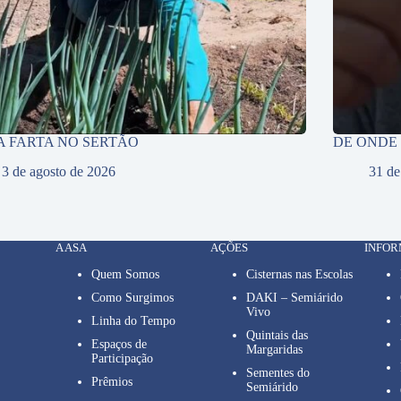
A FARTA NO SERTÃO
DE ONDE
3 de agosto de 2026
31 de
A ASA
AÇÕES
INFO
Quem Somos
Cisternas nas Escolas
Como Surgimos
DAKI – Semiárido
Vivo
Linha do Tempo
Quintais das
Espaços de
Margaridas
Participação
Sementes do
Prêmios
Semiárido