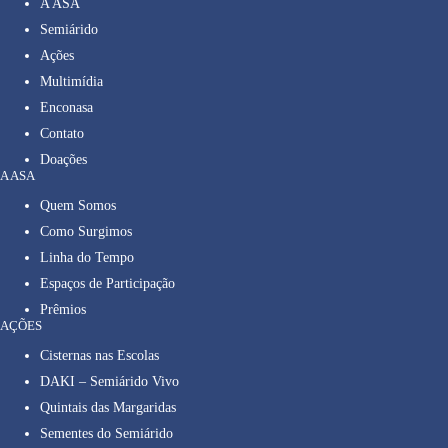
A ASA
Semiárido
Ações
Multimídia
Enconasa
Contato
Doações
A ASA
Quem Somos
Como Surgimos
Linha do Tempo
Espaços de Participação
Prêmios
AÇÕES
Cisternas nas Escolas
DAKI – Semiárido Vivo
Quintais das Margaridas
Sementes do Semiárido