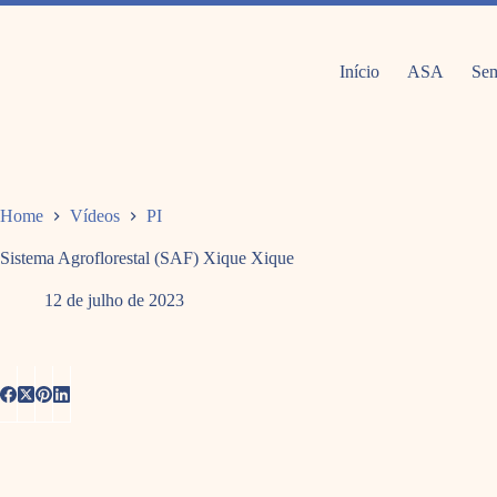
Pular
para
o
conteúdo
Início
ASA
Sem
Home
Vídeos
PI
Sistema Agroflorestal (SAF) Xique Xique
12 de julho de 2023