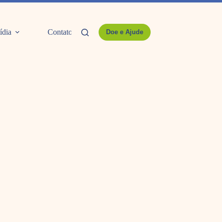
ídia
Contato
Doe e Ajude