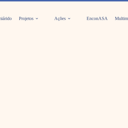
iárido
Projetos
Ações
EnconASA
Multim