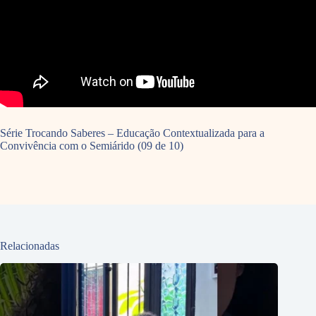
Série Trocando Saberes – Educação Contextualizada para a
Convivência com o Semiárido (09 de 10)
Relacionadas