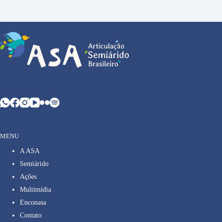
MENU
A ASA
Semiárido
Ações
Multimídia
Enconasa
Contato