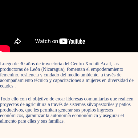
Luego de 30 años de trayectoria del Centro Xochilt Acalt, las
productoras de León (Nicaragua), fomentan el empoderamiento
femenino, resilencia y cuidado del medio ambiente, a través de
acompañamiento técnico y capacitaciones a mujeres en diversidad de
edades .
Todo ello con el objetivo de crear lideresas comunitarias que realicen
proyectos de agricultura a través de sistemas silvopastoriles y patios
productivos, que les permitan generar sus propios ingresos
económicos, garantizar la autonomía econonómica y asegurar el
alimento para ellas y sus familias.