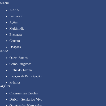
MENU
A ASA
Semiárido
Ações
Multimídia
Enconasa
Contato
Doações
A ASA
Quem Somos
Como Surgimos
Linha do Tempo
Espaços de Participação
Prêmios
AÇÕES
Cisternas nas Escolas
DAKI – Semiárido Vivo
Quintais das Margaridas