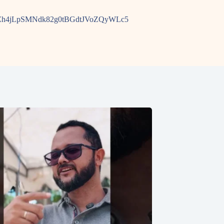
ist=PLEGZh4jLpSMNdk82g0tBGdtJVoZQyWLc5