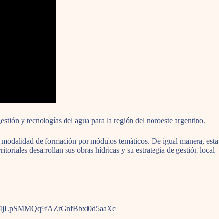
tión y tecnologías del agua para la región del noroeste argentino.
a modalidad de formación por módulos temáticos. De igual manera, esta
toriales desarrollan sus obras hídricas y su estrategia de gestión local
=PLEGZh4jLpSMMQq9fAZrGnfBbxi0d5aaXc