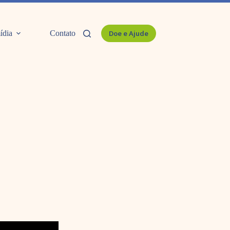
ídia
Contato
Doe e Ajude