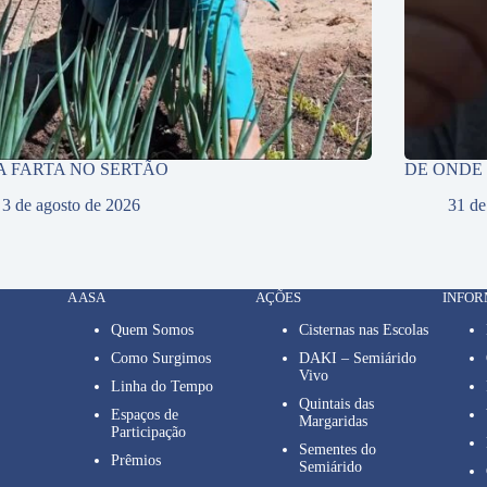
A FARTA NO SERTÃO
DE ONDE
3 de agosto de 2026
31 de
A ASA
AÇÕES
INFO
Quem Somos
Cisternas nas Escolas
Como Surgimos
DAKI – Semiárido
Vivo
Linha do Tempo
Quintais das
Espaços de
Margaridas
Participação
Sementes do
Prêmios
Semiárido