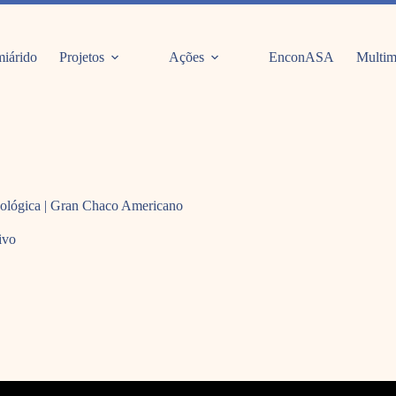
iárido
Projetos
Ações
EnconASA
Multim
nológica | Gran Chaco Americano
ivo