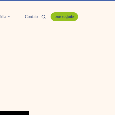
ídia
Contato
Doe e Ajude