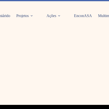
iárido
Projetos
Ações
EnconASA
Multim