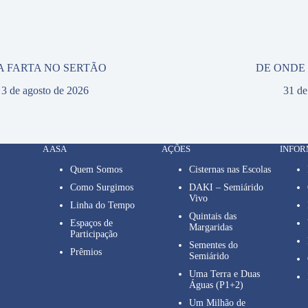
A FARTA NO SERTÃO
DE ONDE
3 de agosto de 2026
31 de
A ASA
AÇÕES
INFO
Quem Somos
Cisternas nas Escolas
Como Surgimos
DAKI – Semiárido
Vivo
Linha do Tempo
Quintais das
Espaços de
Margaridas
Participação
Sementes do
Prêmios
Semiárido
Uma Terra e Duas
Águas (P1+2)
Um Milhão de