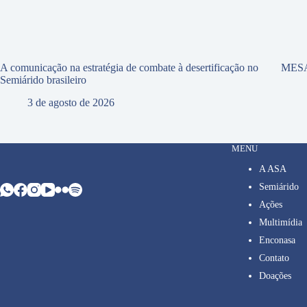
A comunicação na estratégia de combate à desertificação no
MES
Semiárido brasileiro
3 de agosto de 2026
MENU
A ASA
Semiárido
Ações
Multimídia
Enconasa
Contato
Doações