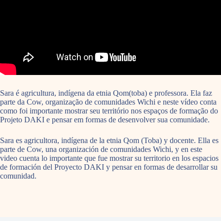
Sara é agricultura, indígena da etnia Qom(toba) e professora. Ela faz
parte da Cow, organização de comunidades Wichi e neste vídeo conta
como foi importante mostrar seu território nos espaços de formação do
Projeto DAKI e pensar em formas de desenvolver sua comunidade.
Sara es agricultora, indígena de la etnia Qom (Toba) y docente. Ella es
parte de Cow, una organización de comunidades Wichi, y en este
video cuenta lo importante que fue mostrar su territorio en los espacios
de formación del Proyecto DAKI y pensar en formas de desarrollar su
comunidad.