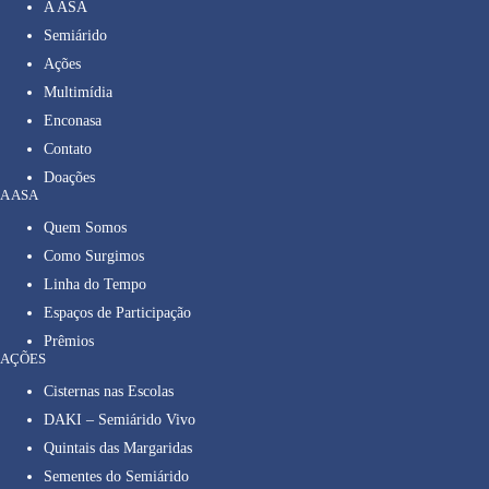
A ASA
Semiárido
Ações
Multimídia
Enconasa
Contato
Doações
A ASA
Quem Somos
Como Surgimos
Linha do Tempo
Espaços de Participação
Prêmios
AÇÕES
Cisternas nas Escolas
DAKI – Semiárido Vivo
Quintais das Margaridas
Sementes do Semiárido