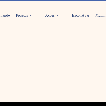
iárido
Projetos
Ações
EnconASA
Multim