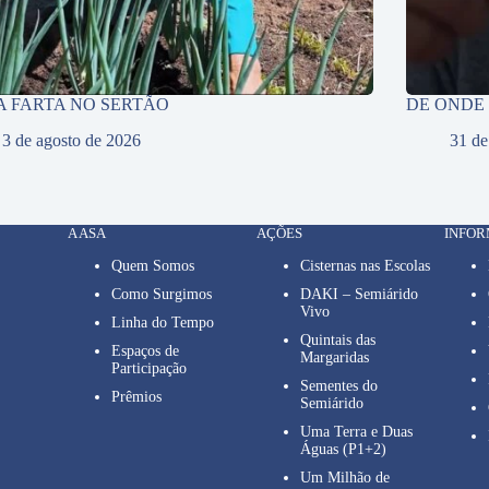
A FARTA NO SERTÃO
DE ONDE
3 de agosto de 2026
31 de
A ASA
AÇÕES
INFO
Quem Somos
Cisternas nas Escolas
Como Surgimos
DAKI – Semiárido
Vivo
Linha do Tempo
Quintais das
Espaços de
Margaridas
Participação
Sementes do
Prêmios
Semiárido
Uma Terra e Duas
Águas (P1+2)
Um Milhão de