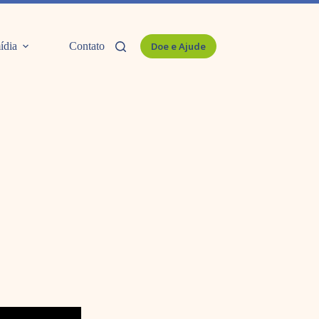
ídia
Contato
Doe e Ajude