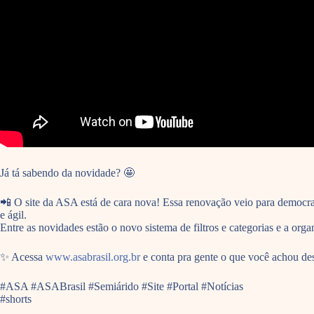
Já tá sabendo da novidade? 🤩
📲 O site da ASA está de cara nova! Essa renovação veio para democrat
e ágil.
Entre as novidades estão o novo sistema de filtros e categorias e a o
✨ Acessa
www.asabrasil.org.br
e conta pra gente o que você achou de
#ASA #ASABrasil #Semiárido #Site #Portal #Notícias
#shorts