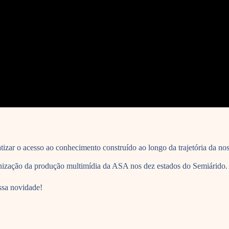
izar o acesso ao conhecimento construído ao longo da trajetória da no
rganização da produção multimídia da ASA nos dez estados do Semiárido.
ssa novidade!