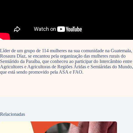
Líder de um grupo de 114 mulheres na sua comunidade na Guatemala,
Rosaura Díaz, se encantou pela organização das mulheres rurais do
Semiárido da Paraíba, que conheceu ao participar do Intercâmbio entre
Agricultores e Agricultoras de Regiões Áridas e Semiáridas do Mundo,
que está sendo promovido pela ASA e FAO.
Relacionadas