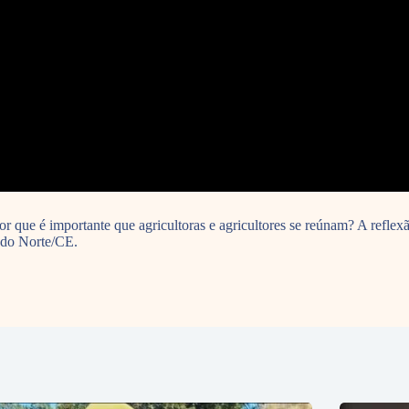
or que é importante que agricultoras e agricultores se reúnam? A refle
 do Norte/CE.