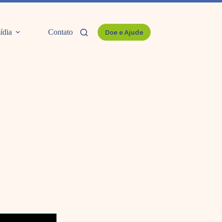
ídia
Contato
Doe e Ajude