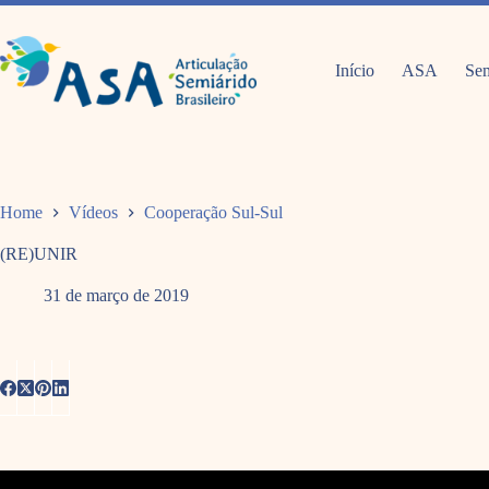
Pular
para
o
conteúdo
Início
ASA
Sem
Home
Vídeos
Cooperação Sul-Sul
(RE)UNIR
31 de março de 2019