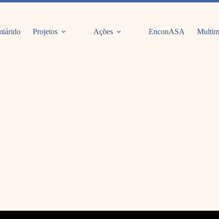
iárido
Projetos
Ações
EnconASA
Multim