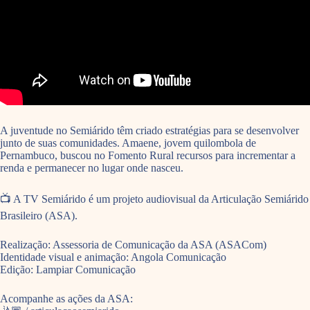
A juventude no Semiárido têm criado estratégias para se desenvolver
junto de suas comunidades. Amaene, jovem quilombola de
Pernambuco, buscou no Fomento Rural recursos para incrementar a
renda e permanecer no lugar onde nasceu.
📺 A TV Semiárido é um projeto audiovisual da Articulação Semiárido
Brasileiro (ASA).
Realização: Assessoria de Comunicação da ASA (ASACom)
Identidade visual e animação: Angola Comunicação
Edição: Lampiar Comunicação
Acompanhe as ações da ASA: