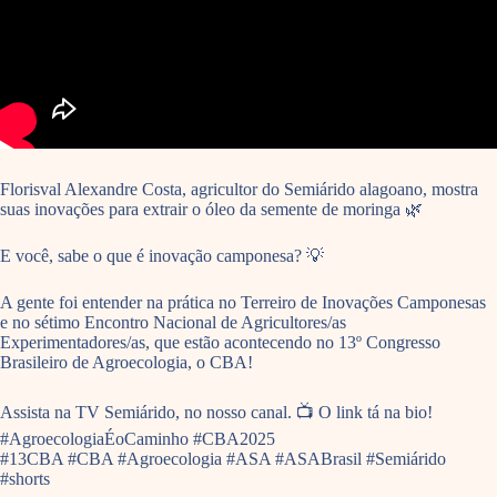
Florisval Alexandre Costa, agricultor do Semiárido alagoano, mostra
suas inovações para extrair o óleo da semente de moringa 🌿
E você, sabe o que é inovação camponesa? 💡
A gente foi entender na prática no Terreiro de Inovações Camponesas
e no sétimo Encontro Nacional de Agricultores/as
Experimentadores/as, que estão acontecendo no 13º Congresso
Brasileiro de Agroecologia, o CBA!
Assista na TV Semiárido, no nosso canal. 📺 O link tá na bio!
#AgroecologiaÉoCaminho #CBA2025
#13CBA #CBA #Agroecologia #ASA #ASABrasil #Semiárido
#shorts