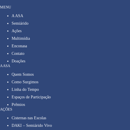
MENU
A ASA
Semiárido
Ações
Multimídia
Enconasa
Contato
Doações
A ASA
Quem Somos
Como Surgimos
Linha do Tempo
Espaços de Participação
Prêmios
AÇÕES
Cisternas nas Escolas
DAKI – Semiárido Vivo