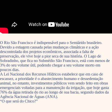
O Rio São Francisco é indispensável para o Semiárido brasileiro.
Devido a estiagem causada pelas mudanças climáticas e a ação
descontrolada dos projetos econômicos, associada a falta de
preservação, ele vive hoje a pior seca de sua história. O Lago de
Sobradinho, que fica no Submédio São Francisco, está com menos de
3% do seu volume útil, podendo chegar a seu volume morto em
poucos dias.
A Lei Nacional dos Recursos Hídricos estabelece que em caso de
escassez, a prioridade é o abastecimento humano e dessedentação
animal, no entanto, investimentos públicos vem sendo feito em obras
emergenciais voltadas para a manutenção da irrigação, que hoje gasta
76% da água retirada do rio ao longo de sua bacia, segundo dados da
Agência Nacional de Águas (ANA).
“O que será do Chico?”