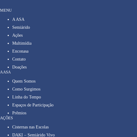
MENU
A ASA
Semiárido
Ações
Multimídia
Enconasa
Contato
Doações
A ASA
Quem Somos
Como Surgimos
Linha do Tempo
Espaços de Participação
Prêmios
AÇÕES
Cisternas nas Escolas
DAKI – Semiárido Vivo