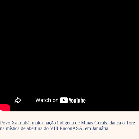
Povo Xakriabá, maior nação índigena de Minas Gerais, dança o Toré
na mística de abertura do VIII EnconASA, em Januária.