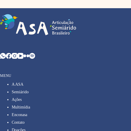
MENU
A ASA
Semiárido
Ações
Multimídia
Enconasa
Contato
Doações