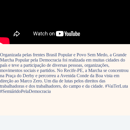
Organizada pelas frentes Brasil Popular e Povo Sem Medo, a Grande
Marcha Popular pela Democracia foi realizada em muitas cidades do
país e teve a participação de diversas pessoas, organizações,
movimentos sociais e partidos. No Recife-PE, a Marcha se concentrou
na Praça do Derby e percorreu a Avenida Conde da Boa vista em
direção ao Marco Zero. Um dia de lutas pelos direitos das
trabalhadoras e dos trabalhadores, do campo e da cidade. #VaiTerLuta
#SemiáridoPelaDemocracia