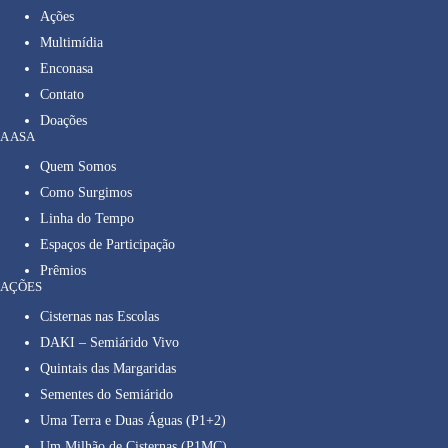
Ações
Multimídia
Enconasa
Contato
Doações
A ASA
Quem Somos
Como Surgimos
Linha do Tempo
Espaços de Participação
Prêmios
AÇÕES
Cisternas nas Escolas
DAKI – Semiárido Vivo
Quintais das Margaridas
Sementes do Semiárido
Uma Terra e Duas Águas (P1+2)
Um Milhão de Cisternas (P1MC)