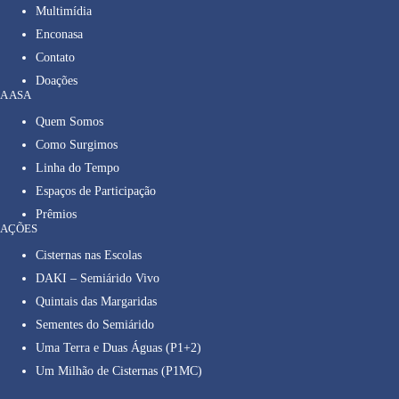
Multimídia
Enconasa
Contato
Doações
A ASA
Quem Somos
Como Surgimos
Linha do Tempo
Espaços de Participação
Prêmios
AÇÕES
Cisternas nas Escolas
DAKI – Semiárido Vivo
Quintais das Margaridas
Sementes do Semiárido
Uma Terra e Duas Águas (P1+2)
Um Milhão de Cisternas (P1MC)