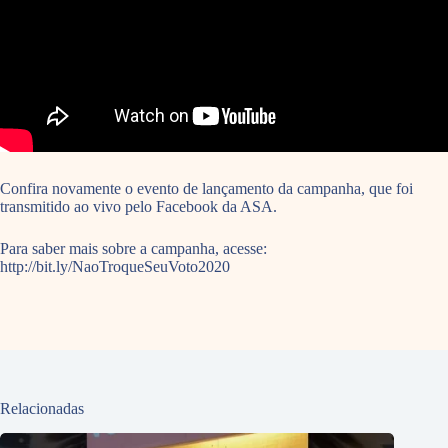
Confira novamente o evento de lançamento da campanha, que foi
transmitido ao vivo pelo Facebook da ASA.
Para saber mais sobre a campanha, acesse:
http://bit.ly/NaoTroqueSeuVoto2020
Relacionadas