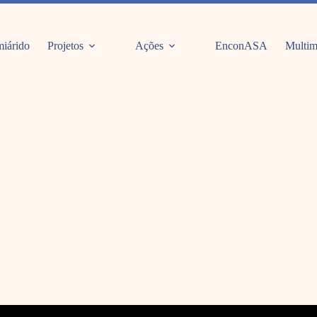
iárido
Projetos
Ações
EnconASA
Multim