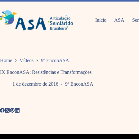
Pular
para
o
conteúdo
Início
ASA
Sem
Home
Vídeos
9º EnconASA
IX EnconASA: Resistências e Transformações
1 de dezembro de 2016
9º EnconASA