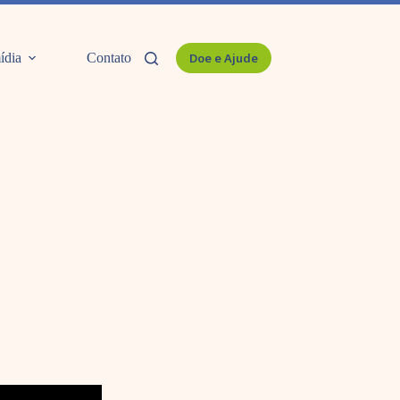
ídia
Contato
Doe e Ajude