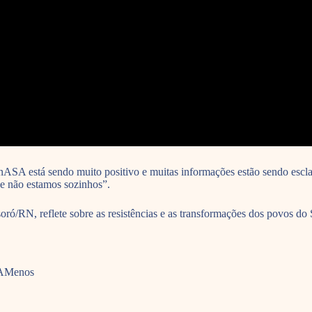
onASA está sendo muito positivo e muitas informações estão sendo escl
ue não estamos sozinhos”.
/RN, reflete sobre as resistências e as transformações dos povos do Se
oAMenos