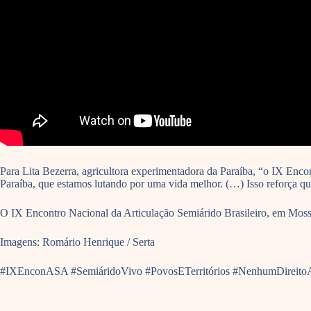
Para Lita Bezerra, agricultora experimentadora da Paraíba, “o IX Enc
Paraíba, que estamos lutando por uma vida melhor. (…) Isso reforça q
O IX Encontro Nacional da Articulação Semiárido Brasileiro, em Mossoró
Imagens: Romário Henrique / Serta
#IXEnconASA #SemiáridoVivo #PovosETerritórios #NenhumDireit