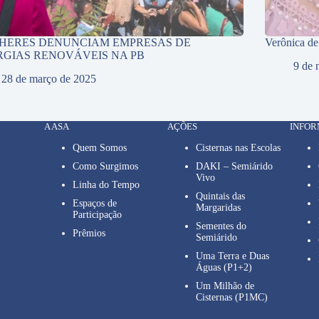
HERES DENUNCIAM EMPRESAS DE
Verônica d
RGIAS RENOVÁVEIS NA PB
9 de 
28 de março de 2025
A ASA
AÇÕES
INFO
Quem Somos
Cisternas nas Escolas
Como Surgimos
DAKI – Semiárido
Vivo
Linha do Tempo
Quintais das
Espaços de
Margaridas
Participação
Sementes do
Prêmios
Semiárido
Uma Terra e Duas
Águas (P1+2)
Um Milhão de
Cisternas (P1MC)