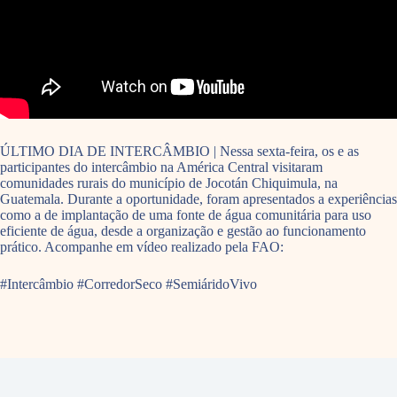
ÚLTIMO DIA DE INTERCÂMBIO | Nessa sexta-feira, os e as
participantes do intercâmbio na América Central visitaram
comunidades rurais do município de Jocotán Chiquimula, na
Guatemala. Durante a oportunidade, foram apresentados a experiências
como a de implantação de uma fonte de água comunitária para uso
eficiente de água, desde a organização e gestão ao funcionamento
prático. Acompanhe em vídeo realizado pela FAO:
#Intercâmbio #CorredorSeco #SemiáridoVivo