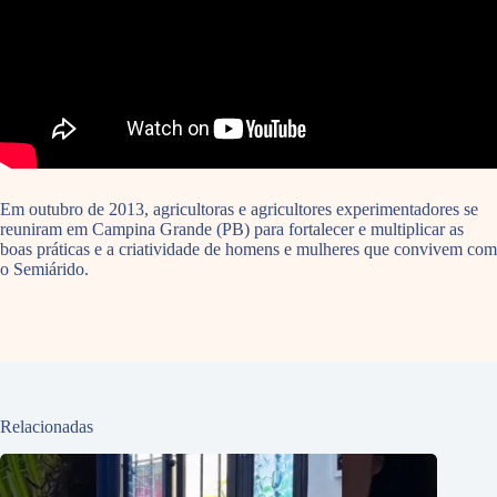
Em outubro de 2013, agricultoras e agricultores experimentadores se
reuniram em Campina Grande (PB) para fortalecer e multiplicar as
boas práticas e a criatividade de homens e mulheres que convivem com
o Semiárido.
Relacionadas