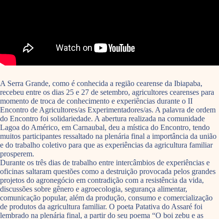
A Serra Grande, como é conhecida a região cearense da Ibiapaba,
recebeu entre os dias 25 e 27 de setembro, agricultores cearenses para
momento de troca de conhecimento e experiências durante o II
Encontro de Agricultores/as Experimentadores/as. A palavra de ordem
do Encontro foi solidariedade. A abertura realizada na comunidade
Lagoa do Américo, em Carnaubal, deu a mística do Encontro, tendo
muitos participantes ressaltado na plenária final a importância da união
e do trabalho coletivo para que as experiências da agricultura familiar
prosperem.
Durante os três dias de trabalho entre intercâmbios de experiências e
oficinas saltaram questões como a destruição provocada pelos grandes
projetos do agronegócio em contradição com a resistência da vida,
discussões sobre gênero e agroecologia, segurança alimentar,
comunicação popular, além da produção, consumo e comercialização
de produtos da agricultura familiar. O poeta Patativa do Assaré foi
lembrado na plenária final, a partir do seu poema “O boi zebu e as