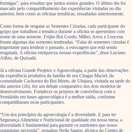
formigas”, para ressaltar que juntos somos grandes. O último dia foi
marcado pelo compartilhamento das experiências visitadas no dia
anterior, bem como as oficinas temáticas, ressaltadas anteriormente.
Como forma de resgatar as Sementes Crioulas, cada participante do
grupo que trabalhou a temática durante a oficina se apresentou com
nome de uma semente. Feijão Boi Gordo; Milho; Arroz e Leucena
foram algumas das sementes lembradas. “Falar de sementes crioulas é
importante para lembrar o passado, a estocagem que está sendo
resgatada. A oficina enriqueceu nossas experiências”, disse Luciano
Alíbio, de Quixadá.
Já a oficina Grande Projetos x Agroecologia, a partir das observações
da experiência produtiva da família de seu Chagas Maciel, da
comunidade Cachoeira do Boi Morto, de Ubajara, visitada na tarde do
dia anterior (26), fez um debate comparativo dos dois modelos de
desenvolvimento. Fortalecer os projetos de convivência com o
Semiárido em bases agroecológica é a melhor saída, conforme
compartilharam os/as participantes.
“Um dos princípios da agroecologia é a diversidade. E para ter
Segurança Alimentar e Nutricional de qualidade em nossa mesa, a
diversidade é fundamental para garantir os nutrientes que nosso
organismo necessita”, ressaltou Neila Santos, técnica do Centro de