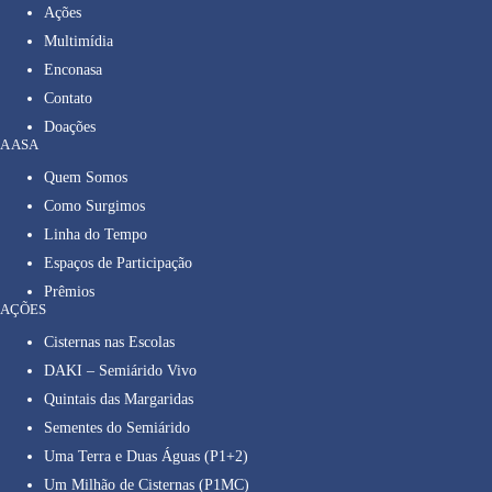
Ações
Multimídia
Enconasa
Contato
Doações
A ASA
Quem Somos
Como Surgimos
Linha do Tempo
Espaços de Participação
Prêmios
AÇÕES
Cisternas nas Escolas
DAKI – Semiárido Vivo
Quintais das Margaridas
Sementes do Semiárido
Uma Terra e Duas Águas (P1+2)
Um Milhão de Cisternas (P1MC)