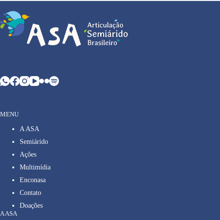
MENU
A ASA
Semiárido
Ações
Multimídia
Enconasa
Contato
Doações
A ASA