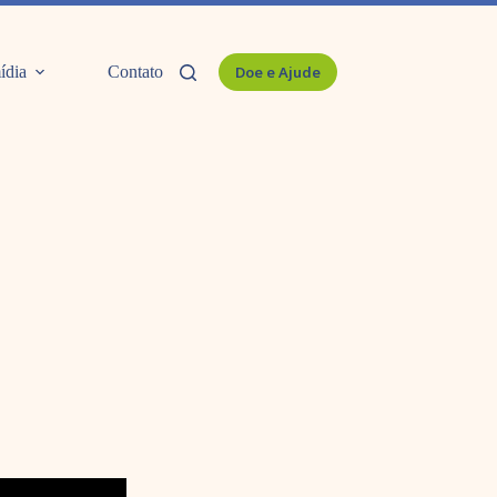
ídia
Contato
Doe e Ajude