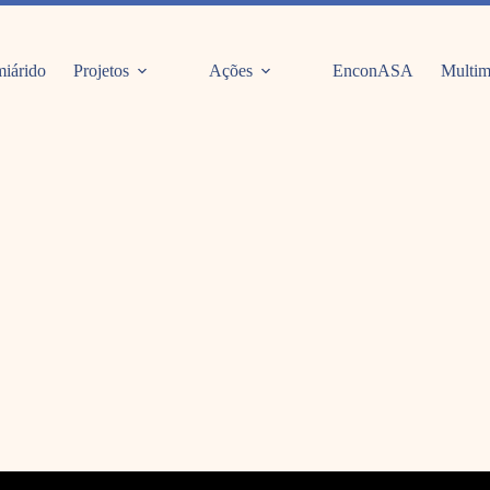
iárido
Projetos
Ações
EnconASA
Multim