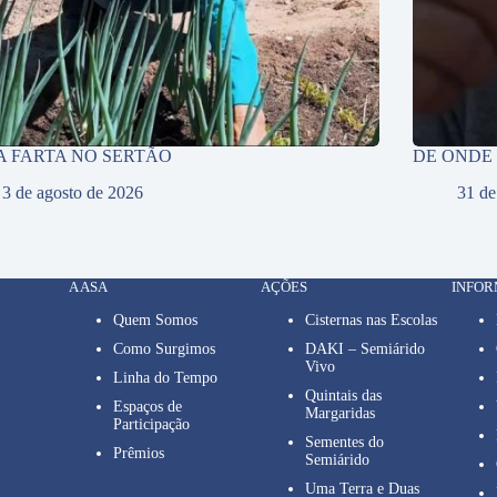
A FARTA NO SERTÃO
DE ONDE
3 de agosto de 2026
31 de
A ASA
AÇÕES
INFO
Quem Somos
Cisternas nas Escolas
Como Surgimos
DAKI – Semiárido
Vivo
Linha do Tempo
Quintais das
Espaços de
Margaridas
Participação
Sementes do
Prêmios
Semiárido
Uma Terra e Duas