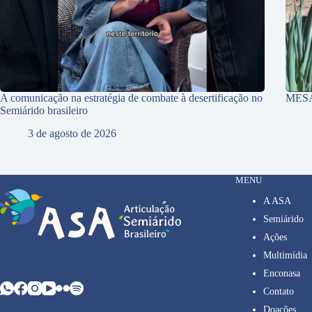
A comunicação na estratégia de combate à desertificação no
MES
Semiárido brasileiro
3 de agosto de 2026
MENU
A ASA
Semiárido
Ações
Multimídia
Enconasa
Contato
Doações