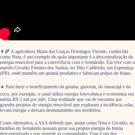
👩🌾 A agricultora Maria das Graças Domingos Vicente, conhecida
como Nina, é um exemplo do quão importante é a descentralização da
energia renovável para a convivência com o Semiárido. Ela vive com o
marido Givaldo Firmino dos Santos, no Sítio Caldeirão, em Esperança
(PB), onde mantêm um quintal produtivo e fabricam polpas de frutas.
☀️ Para fazer o beneficiamento da goiaba, graviola, do maracujá e do
coco, por exemplo, o casal utiliza energia fotovoltaica e economiza em
média R$ 2 mil por mês. Uma realidade que vai de encontro aos
grandes projetos de energia renovável que exploram a incidência solar,
levam energia e deixam desmatamento nos territórios.
Como alternativa, a ASA defende que, assim como Nina e Givaldo, as
famílias do Semiárido possam gerar sua própria energia de forma
descentralizada e que respeite as comunidades. Esse é um dos