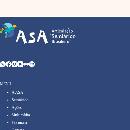
MENU
A ASA
Semiárido
Ações
Multimídia
Enconasa