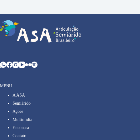
MENU
A ASA
Semiárido
Ações
Multimídia
Enconasa
Contato