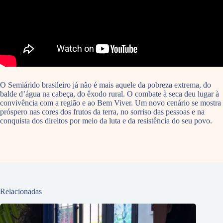
O Semiárido brasileiro já não é mais aquele da pobreza extrema, do
balde d’água na cabeça, do êxodo rural. O combate à seca deu lugar à
convivência com a região e ao Bem Viver. Um novo cenário se mostra
próspero nas cores dos frutos da terra, no sorriso das pessoas e na
conquista dos direitos por meio da luta e da resistência do seu povo.
Relacionadas