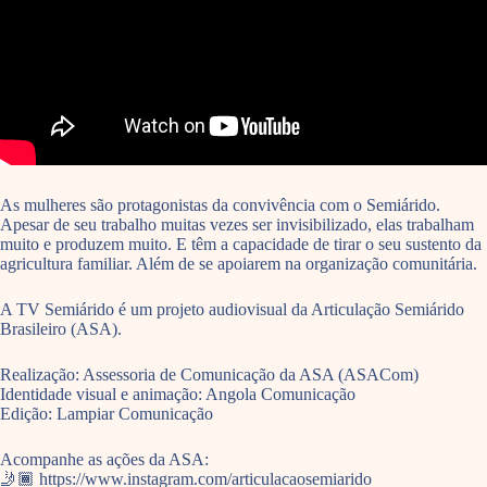
As mulheres são protagonistas da convivência com o Semiárido.
Apesar de seu trabalho muitas vezes ser invisibilizado, elas trabalham
muito e produzem muito. E têm a capacidade de tirar o seu sustento da
agricultura familiar. Além de se apoiarem na organização comunitária.
A TV Semiárido é um projeto audiovisual da Articulação Semiárido
Brasileiro (ASA).
Realização: Assessoria de Comunicação da ASA (ASACom)
Identidade visual e animação: Angola Comunicação
Edição: Lampiar Comunicação
Acompanhe as ações da ASA:
🤳🏾 https://www.instagram.com/articulacaosemiarido