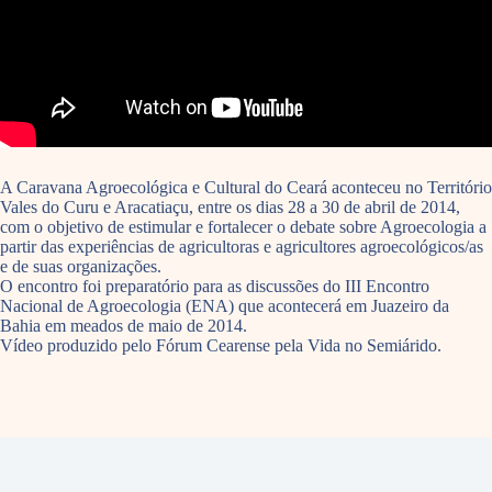
A Caravana Agroecológica e Cultural do Ceará aconteceu no Território
Vales do Curu e Aracatiaçu, entre os dias 28 a 30 de abril de 2014,
com o objetivo de estimular e fortalecer o debate sobre Agroecologia a
partir das experiências de agricultoras e agricultores agroecológicos/as
e de suas organizações.
O encontro foi preparatório para as discussões do III Encontro
Nacional de Agroecologia (ENA) que acontecerá em Juazeiro da
Bahia em meados de maio de 2014.
Vídeo produzido pelo Fórum Cearense pela Vida no Semiárido.