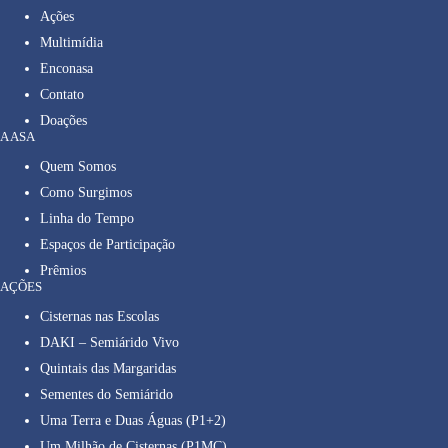
Ações
Multimídia
Enconasa
Contato
Doações
A ASA
Quem Somos
Como Surgimos
Linha do Tempo
Espaços de Participação
Prêmios
AÇÕES
Cisternas nas Escolas
DAKI – Semiárido Vivo
Quintais das Margaridas
Sementes do Semiárido
Uma Terra e Duas Águas (P1+2)
Um Milhão de Cisternas (P1MC)