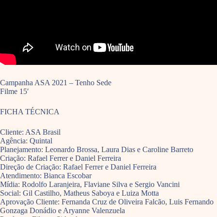
Campanha ASA 2021 – Tenho Sede
Filme 15′
FICHA TÉCNICA
Cliente: ASA Brasil
Agência: Quintal
Planejamento: Leonardo Brossa, Laura Dias e Caroline Barreto
Criação: Rafael Ferrer e Daniel Ferreira
Direção de Criação: Rafael Ferrer e Daniel Ferreira
Atendimento: Bianca Escobar
Mídia: Rodolfo Laranjeira, Flaviane Silva e Sergio Vancini
Social: Gil Castilho, Matheus Saboya e Luiza Motta
Aprovação Cliente: Fernanda Cruz de Oliveira Falcão, Luis Fernando
Gonzaga Donádio e Aryanne Valenzuela