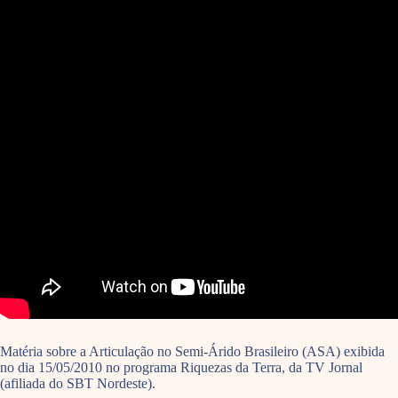
Matéria sobre a Articulação no Semi-Árido Brasileiro (ASA) exibida
no dia 15/05/2010 no programa Riquezas da Terra, da TV Jornal
(afiliada do SBT Nordeste).