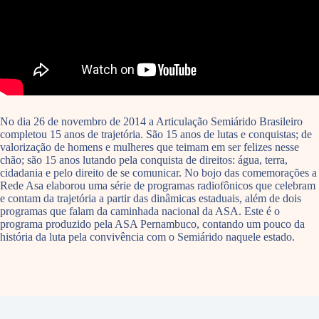
No dia 26 de novembro de 2014 a Articulação Semiárido Brasileiro
completou 15 anos de trajetória. São 15 anos de lutas e conquistas; de
valorização de homens e mulheres que teimam em ser felizes nesse
chão; são 15 anos lutando pela conquista de direitos: água, terra,
cidadania e pelo direito de se comunicar. No bojo das comemorações a
Rede Asa elaborou uma série de programas radiofônicos que celebram
e contam da trajetória a partir das dinâmicas estaduais, além de dois
programas que falam da caminhada nacional da ASA. Este é o
programa produzido pela ASA Pernambuco, contando um pouco da
história da luta pela convivência com o Semiárido naquele estado.