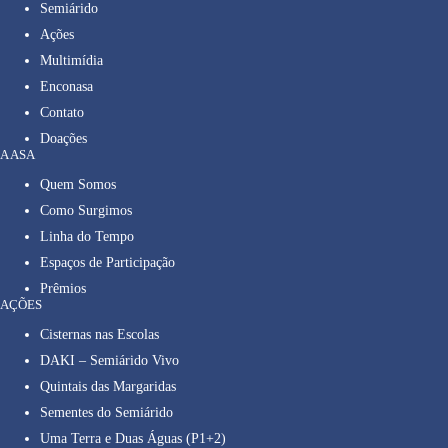
Semiárido
Ações
Multimídia
Enconasa
Contato
Doações
A ASA
Quem Somos
Como Surgimos
Linha do Tempo
Espaços de Participação
Prêmios
AÇÕES
Cisternas nas Escolas
DAKI – Semiárido Vivo
Quintais das Margaridas
Sementes do Semiárido
Uma Terra e Duas Águas (P1+2)