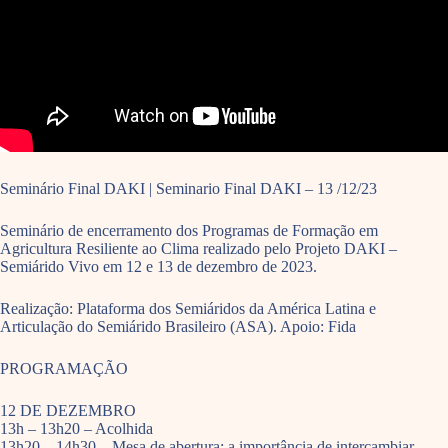
Seminário Final DAKI | Seminario Final DAKI – 13 /12/23
Seminário de encerramento dos Programas de Formação em
Agricultura Resiliente ao Clima realizado pelo Projeto DAKI –
Semiárido Vivo em 12 e 13 de dezembro de 2023.
Realização: Plataforma dos Semiáridos da América Latina e
Articulação do Semiárido Brasileiro (ASA). Apoio: Fida
PROGRAMAÇÃO
12 DE DEZEMBRO
13h – 13h20 – Acolhida
13h20 – 14h30 – Mesa de abertura: a importância de intercambiar