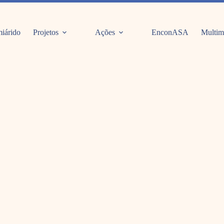
iárido
Projetos
Ações
EnconASA
Multim