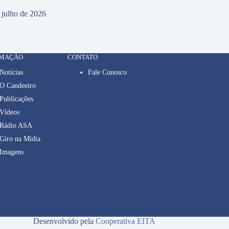
 julho de 2026
RMAÇÃO
CONTATO
Notícias
Fale Conosco
O Candeeiro
Publicações
Vídeos
Rádio ASA
Giro na Mídia
Imagens
Desenvolvido pela
Cooperativa EITA