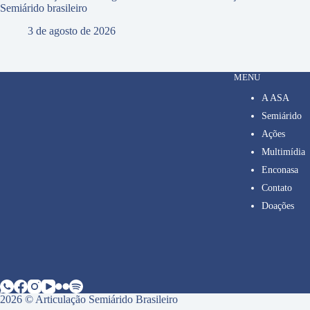
Semiárido brasileiro
3 de agosto de 2026
MENU
A ASA
Semiárido
Ações
Multimídia
Enconasa
Contato
Doações
2026 © Articulação Semiárido Brasileiro