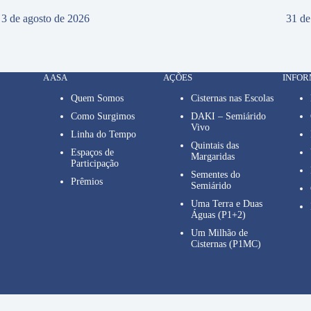
3 de agosto de 2026
31 de
A ASA
AÇÕES
INFO
Quem Somos
Cisternas nas Escolas
Como Surgimos
DAKI – Semiárido
Vivo
Linha do Tempo
Quintais das
Espaços de
Margaridas
Participação
Sementes do
Prêmios
Semiárido
Uma Terra e Duas
Águas (P1+2)
Um Milhão de
Cisternas (P1MC)