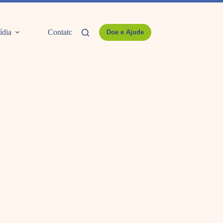
ídia
Contato
Doe e Ajude