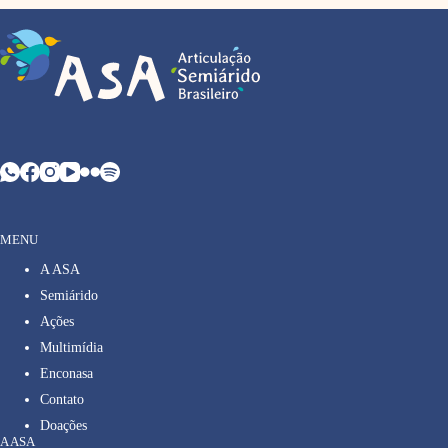
MENU
A ASA
Semiárido
Ações
Multimídia
Enconasa
Contato
Doações
A ASA