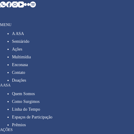
MENU
A ASA
Semiárido
Ações
Multimídia
Enconasa
Contato
Doações
A ASA
Quem Somos
Como Surgimos
Linha do Tempo
Espaços de Participação
Prêmios
AÇÕES