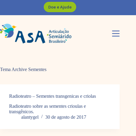
Pular
Doe e Ajude
para
o
conteúdo
Tema Archive
Sementes
Radioteatro – Sementes transgenicas e criolas
Radioteatro sobre as sementes crioulas e
transgênicos.
alantygel
30 de agosto de 2017