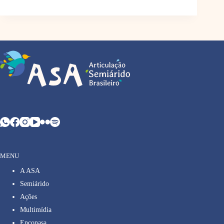
MENU
A ASA
Semiárido
Ações
Multimídia
Enconasa