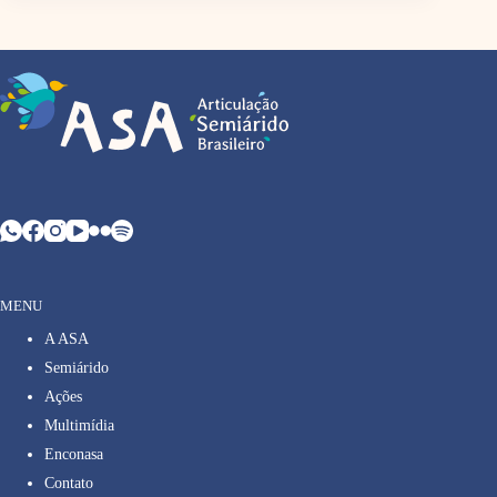
MENU
A ASA
Semiárido
Ações
Multimídia
Enconasa
Contato