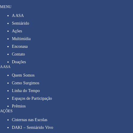
MENU
A ASA
Semiárido
Ações
Multimídia
Enconasa
Contato
Doações
A ASA
Quem Somos
Como Surgimos
Linha do Tempo
Espaços de Participação
Prêmios
AÇÕES
Cisternas nas Escolas
DAKI – Semiárido Vivo