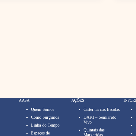
A ASA
AÇÕES
INFO
Quem Somos
Cisternas nas Escolas
Como Surgimos
DAKI – Semiárido
Vivo
Linha do Tempo
Quintais das
Espaços de
Margaridas