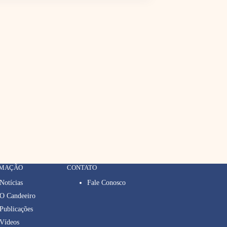
RMAÇÃO
CONTATO
Notícias
Fale Conosco
O Candeeiro
Publicações
Vídeos