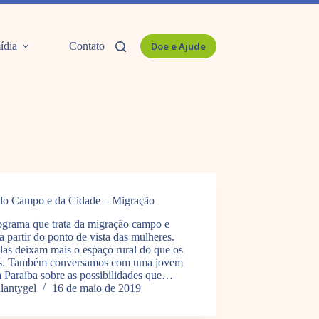
ídia
Contato
Doe e Ajude
do Campo e da Cidade – Migração
grama que trata da migração campo e
a partir do ponto de vista das mulheres.
las deixam mais o espaço rural do que os
. Também conversamos com uma jovem
a Paraíba sobre as possibilidades que…
alantygel
16 de maio de 2019