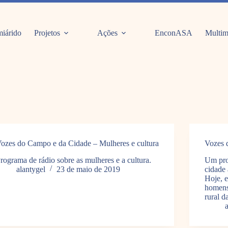
iárido
Projetos
Ações
EnconASA
Multim
ozes do Campo e da Cidade – Mulheres e cultura
Vozes 
rograma de rádio sobre as mulheres e a cultura.
Um pro
alantygel
23 de maio de 2019
cidade 
Hoje, e
homens
rural d