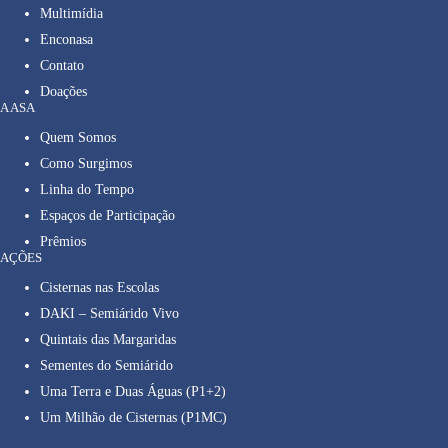
Multimídia
Enconasa
Contato
Doações
A ASA
Quem Somos
Como Surgimos
Linha do Tempo
Espaços de Participação
Prêmios
AÇÕES
Cisternas nas Escolas
DAKI – Semiárido Vivo
Quintais das Margaridas
Sementes do Semiárido
Uma Terra e Duas Águas (P1+2)
Um Milhão de Cisternas (P1MC)