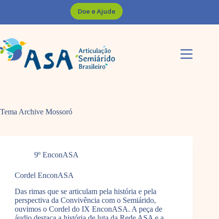
Pular
Doe e Ajude
para
o
conteúdo
Tema Archive
Mossoró
9º EnconASA
Cordel EnconASA
Das rimas que se articulam pela história e pela
perspectiva da Convivência com o Semiárido,
ouvimos o Cordel do IX EnconASA. A peça de
áudio destaca a história de luta da Rede ASA e a