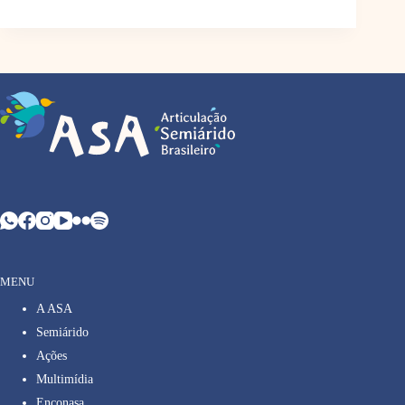
MENU
A ASA
Semiárido
Ações
Multimídia
Enconasa