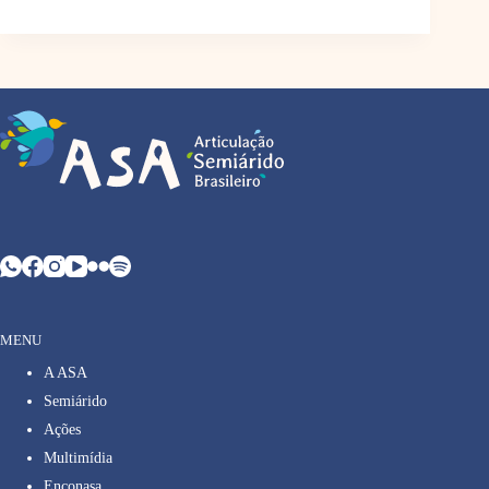
MENU
A ASA
Semiárido
Ações
Multimídia
Enconasa