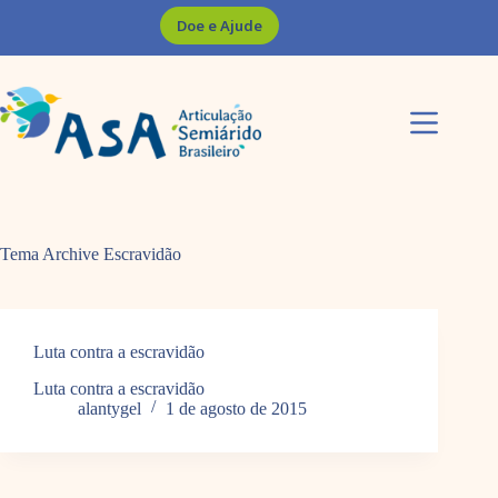
Pular
Doe e Ajude
para
o
conteúdo
Tema Archive
Escravidão
Luta contra a escravidão
Luta contra a escravidão
alantygel
1 de agosto de 2015