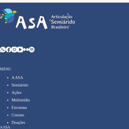
MENU
A ASA
Semiárido
Ações
Multimídia
Enconasa
Contato
Doações
A ASA