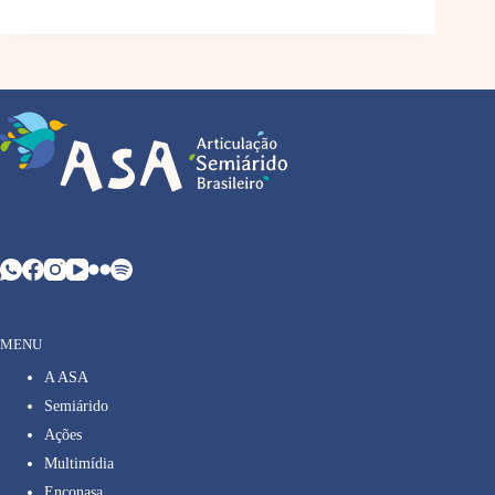
MENU
A ASA
Semiárido
Ações
Multimídia
Enconasa