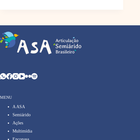
MENU
A ASA
Semiárido
Ações
Multimídia
Enconasa