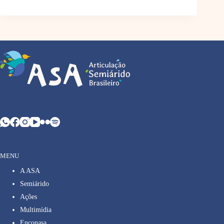
MENU
A ASA
Semiárido
Ações
Multimídia
Enconasa